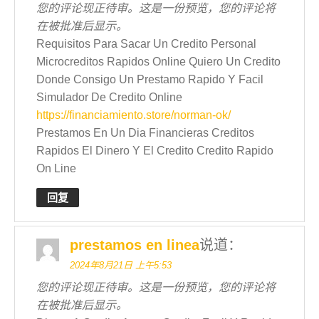
您的评论现正待审。这是一份预览，您的评论将
在被批准后显示。
Requisitos Para Sacar Un Credito Personal
Microcreditos Rapidos Online Quiero Un Credito
Donde Consigo Un Prestamo Rapido Y Facil
Simulador De Credito Online
https://financiamiento.store/norman-ok/
Prestamos En Un Dia Financieras Creditos
Rapidos El Dinero Y El Credito Credito Rapido
On Line
回复
prestamos en linea
说道：
2024年8月21日 上午5:53
您的评论现正待审。这是一份预览，您的评论将
在被批准后显示。