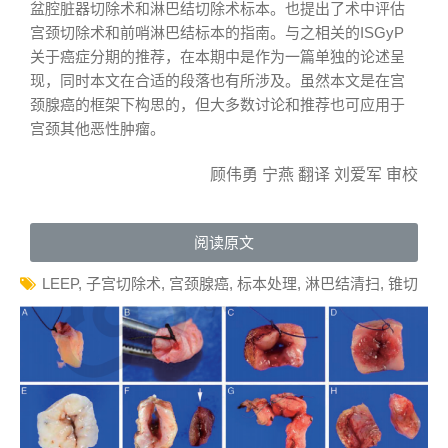
盆腔脏器切除术和淋巴结切除术标本。也提出了术中评估
宫颈切除术和前哨淋巴结标本的指南。与之相关的ISGyP
关于癌症分期的推荐，在本期中是作为一篇单独的论述呈
现，同时本文在合适的段落也有所涉及。虽然本文是在宫
颈腺癌的框架下构思的，但大多数讨论和推荐也可应用于
宫颈其他恶性肿瘤。
顾伟勇 宁燕 翻译 刘爱军 审校
阅读原文
LEEP
,
子宫切除术
,
宫颈腺癌
,
标本处理
,
淋巴结清扫
,
锥切