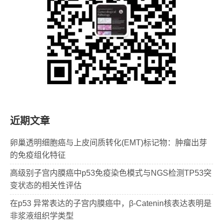
近期文章
卵巢透明细胞癌与上皮间质转化(EMT)标记物：肿瘤出芽
的免疫组化特征
高级别子宫内膜癌中p53免疫染色模式与NGS检测TP53突
变状态的相关性评估
在p53 异常表达的子宫内膜癌中，β-Catenin核表达表明是
非浆液组织学类型