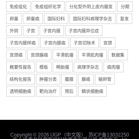
免疫组化
免疫组织化学
分化型外阴上皮内瘤变
分期
卵巢
卵巢癌
国际妇科
国际妇科病理学杂志
复发
外阴
子宫
子宫内膜
子宫内膜异位症
子宫内膜样癌
子宫内膜癌
子宫切除术
宫颈
宫颈癌
宫颈腺癌
平滑肌瘤
平滑肌肉瘤
数据集
概要性报告
模板
畸胎瘤
病理学杂志
癌肉瘤
结构化报告
肿瘤分类
腹膜
腺癌
输卵管
透明细胞癌
靶向治疗
预后
鳞状细胞癌
Copyright © 2026 IJGP（中文版）.
苏ICP备13032250