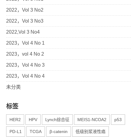
2022，Vol 3 No2
2022，Vol 3 No3
2022,Vol 3 No4
2023，Vol 4 No 1
2023，vol 4 No 2
2023，Vol 4 No 3
2023，Vol 4 No 4
未分类
标签
HER2
HPV
Lynch综合征
MEIS1-NCOA2
p53
PD-L1
TCGA
β-catenin
低级别浆液性癌