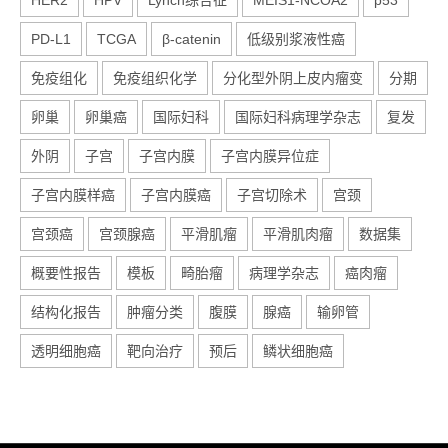
HER2
HPV
Lynch综合征
MEIS1-NCOA2
p53
PD-L1
TCGA
β-catenin
低级别浆液性癌
免疫组化
免疫组织化学
分化型外阴上皮内瘤变
分期
卵巢
卵巢癌
国际妇科
国际妇科病理学杂志
复发
外阴
子宫
子宫内膜
子宫内膜异位症
子宫内膜样癌
子宫内膜癌
子宫切除术
宫颈
宫颈癌
宫颈腺癌
平滑肌瘤
平滑肌肉瘤
数据集
概要性报告
模板
畸胎瘤
病理学杂志
癌肉瘤
结构化报告
肿瘤分类
腹膜
腺癌
输卵管
透明细胞癌
靶向治疗
预后
鳞状细胞癌