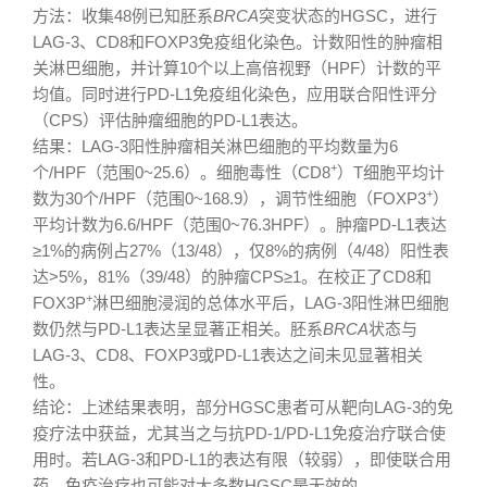
方法：收集48例已知胚系
BRCA
突变状态的HGSC，进行
LAG-3、CD8和FOXP3免疫组化染色。计数阳性的肿瘤相
关淋巴细胞，并计算10个以上高倍视野（HPF）计数的平
均值。同时进行PD-L1免疫组化染色，应用联合阳性评分
（CPS）评估肿瘤细胞的PD-L1表达。
结果：LAG-3阳性肿瘤相关淋巴细胞的平均数量为6
+
个/HPF（范围0~25.6）。细胞毒性（CD8
）T细胞平均计
+
数为30个/HPF（范围0~168.9），调节性细胞（FOXP3
）
平均计数为6.6/HPF（范围0~76.3HPF）。肿瘤PD-L1表达
≥1%的病例占27%（13/48），仅8%的病例（4/48）阳性表
达>5%，81%（39/48）的肿瘤CPS≥1。在校正了CD8和
+
FOX3P
淋巴细胞浸润的总体水平后，LAG-3阳性淋巴细胞
数仍然与PD-L1表达呈显著正相关。胚系
BRCA
状态与
LAG-3、CD8、FOXP3或PD-L1表达之间未见显著相关
性。
结论：上述结果表明，部分HGSC患者可从靶向LAG-3的免
疫疗法中获益，尤其当之与抗PD-1/PD-L1免疫治疗联合使
用时。若LAG-3和PD-L1的表达有限（较弱），即使联合用
药，免疫治疗也可能对大多数HGSC是无效的。