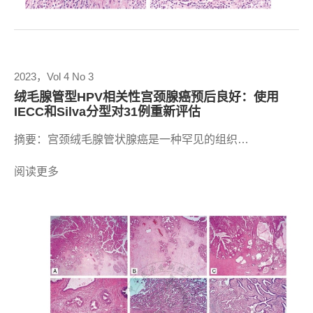
2023，Vol 4 No 3
绒毛腺管型HPV相关性宫颈腺癌预后良好：使用
IECC和Silva分型对31例重新评估
摘要：宫颈绒毛腺管状腺癌是一种罕见的组织…
阅读更多