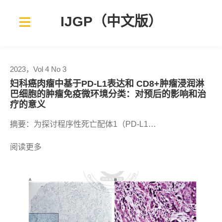
Skip
to
IJGP（中文版）
content
2023，Vol 4 No 3
妇科癌肉瘤中基于PD-L1表达和 CD8+肿瘤浸润淋
巴细胞的肿瘤免疫微环境分类：对预后的影响和治
疗的意义
摘要：为探讨程序性死亡配体1（PD-L1…
阅读更多