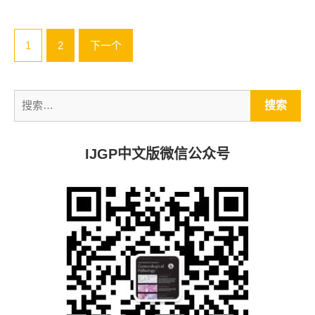
文
1
2
下一个
章
导
航
搜
索：
IJGP中文版微信公众号