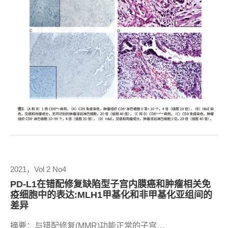
2021，Vol 2 No4
PD-L1在错配修复缺陷型子宫内膜癌和肿瘤相关免
疫细胞中的表达:MLH1甲基化和非甲基化亚组间的
差异
摘要：与错配修复(MMR)功能正常的子宫…