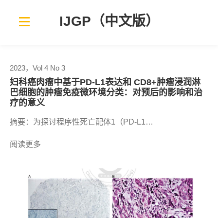
Skip
to
IJGP（中文版）
content
2023，Vol 4 No 3
妇科癌肉瘤中基于PD-L1表达和 CD8+肿瘤浸润淋
巴细胞的肿瘤免疫微环境分类：对预后的影响和治
疗的意义
摘要：为探讨程序性死亡配体1（PD-L1…
阅读更多