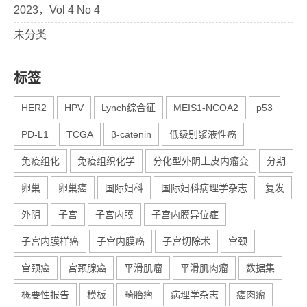
2023，Vol 4 No 4
未分类
标签
HER2
HPV
Lynch综合征
MEIS1-NCOA2
p53
PD-L1
TCGA
β-catenin
低级别浆液性癌
免疫组化
免疫组织化学
分化型外阴上皮内瘤变
分期
卵巢
卵巢癌
国际妇科
国际妇科病理学杂志
复发
外阴
子宫
子宫内膜
子宫内膜异位症
子宫内膜样癌
子宫内膜癌
子宫切除术
宫颈
宫颈癌
宫颈腺癌
平滑肌瘤
平滑肌肉瘤
数据集
概要性报告
模板
畸胎瘤
病理学杂志
癌肉瘤