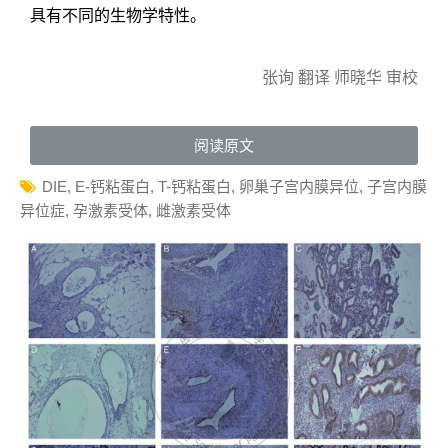
具有不同的生物学特性。
张询 翻译 师晓华 审校
阅读原文
DIE
,
E-钙粘蛋白
,
T-钙粘蛋白
,
卵巢子宫内膜异位
,
子宫内膜
异位症
,
孕激素受体
,
雌激素受体