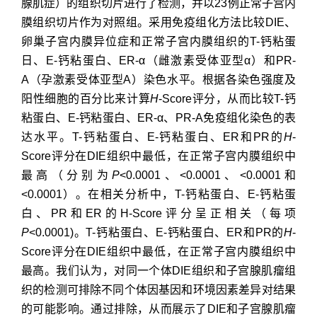
腺肌症）的组织切片进行了检测，并以23例正常子宫内
膜组织切片作为对照组。采用免疫组化方法比较DIE、
卵巢子宫内膜异位症和正常子宫内膜组织的T-钙粘蛋
日、E-钙粘蛋白、ER-α（雌激素受体亚型α）和PR-
A（孕激素受体亚型A）染色水平。根据各染色强度及
阳性细胞的百分比来计算
H
-Score评分，从而比较T-钙
粘蛋白、E-钙粘蛋白、ER-α、PR-A免疫组化染色的表
达水平。T-钙粘蛋白、E-钙粘蛋白、ER和PR的
H
-
Score评分在DIE组织中最低，在正常子宫内膜组织中
最高（分别为
P
<0.0001、<0.0001、<0.0001和
<0.0001）。在相关分析中，T-钙粘蛋白、E-钙粘蛋
白、PR和ER的H-Score评分呈正相关（每项
P
<0.0001)。T-钙粘蛋白、E-钙粘蛋白、ER和PR的
H
-
Score评分在DIE组织中最低，在正常子宫内膜组织中
最高。我们认为，对同一个体DIE组织和子宫腺肌瘤组
织的检测可排除不同个体因基因和环境因素差异对结果
的可能影响。通过排除，从而展示了DIE和子宫腺肌瘤