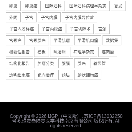
卵巢
卵巢癌
国际妇科
国际妇科病理学杂志
复发
外阴
子宫
子宫内膜
子宫内膜异位症
子宫内膜样癌
子宫内膜癌
子宫切除术
宫颈
宫颈癌
宫颈腺癌
平滑肌瘤
平滑肌肉瘤
数据集
概要性报告
模板
畸胎瘤
病理学杂志
癌肉瘤
结构化报告
肿瘤分类
腹膜
腺癌
输卵管
透明细胞癌
靶向治疗
预后
鳞状细胞癌
Copyright © 2026 IJGP（中文版）.
苏ICP备13032250
号-6
.玖壹叁陆零医学科技南京有限公司 版权所有. All
rights reserved.