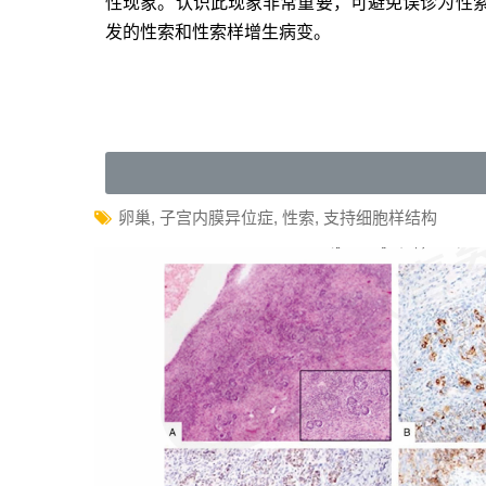
性现象。认识此现象非常重要，可避免误诊为性
发的性索和性索样增生病变。
卵巢
,
子宫内膜异位症
,
性索
,
支持细胞样结构