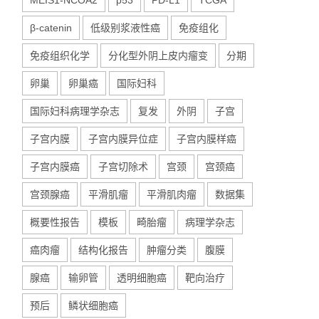
MEIS1-NCOA2
p53
PD-L1
TCGA
β-catenin
低级别浆液性癌
免疫组化
免疫组织化学
分化型外阴上皮内瘤变
分期
卵巢
卵巢癌
国际妇科
国际妇科病理学杂志
复发
外阴
子宫
子宫内膜
子宫内膜异位症
子宫内膜样癌
子宫内膜癌
子宫切除术
宫颈
宫颈癌
宫颈腺癌
平滑肌瘤
平滑肌肉瘤
数据集
概要性报告
模板
畸胎瘤
病理学杂志
癌肉瘤
结构化报告
肿瘤分类
腹膜
腺癌
输卵管
透明细胞癌
靶向治疗
预后
鳞状细胞癌