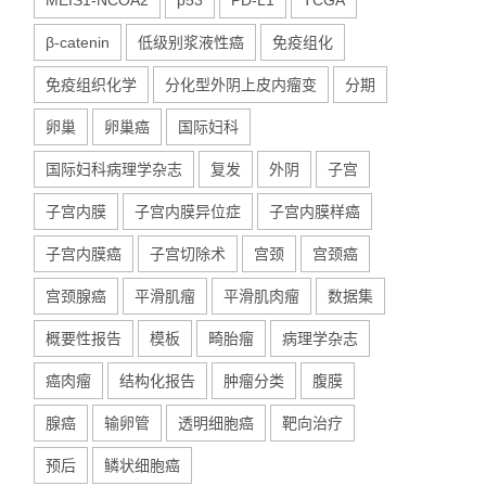
MEIS1-NCOA2
p53
PD-L1
TCGA
β-catenin
低级别浆液性癌
免疫组化
免疫组织化学
分化型外阴上皮内瘤变
分期
卵巢
卵巢癌
国际妇科
国际妇科病理学杂志
复发
外阴
子宫
子宫内膜
子宫内膜异位症
子宫内膜样癌
子宫内膜癌
子宫切除术
宫颈
宫颈癌
宫颈腺癌
平滑肌瘤
平滑肌肉瘤
数据集
概要性报告
模板
畸胎瘤
病理学杂志
癌肉瘤
结构化报告
肿瘤分类
腹膜
腺癌
输卵管
透明细胞癌
靶向治疗
预后
鳞状细胞癌