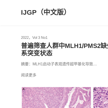
Skip
to
IJGP（中文版）
content
2022，Vol 3 No1
普遍筛查人群中MLH1/PMS
系突变状态
摘要：MLH1启动子表观遗传超甲基化导致…
阅读更多