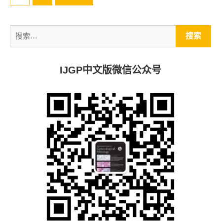
导
航
搜
索：
IJGP中文版微信公众号