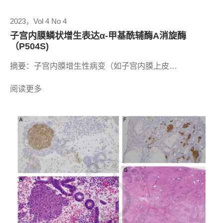
2023，Vol 4 No 4
子宫内膜鳞状增生表达α-甲基酰辅酶A消旋酶
（P504S)
摘要：子宫内膜增生性病变（如子宫内膜上皮…
阅读更多