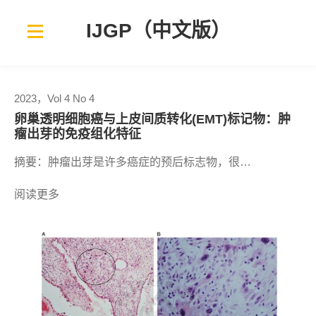
Skip
to
IJGP（中文版）
content
2023，Vol 4 No 4
卵巢透明细胞癌与上皮间质转化(EMT)标记物：肿
瘤出芽的免疫组化特征
摘要：肿瘤出芽是许多癌症的预后标志物，很…
阅读更多