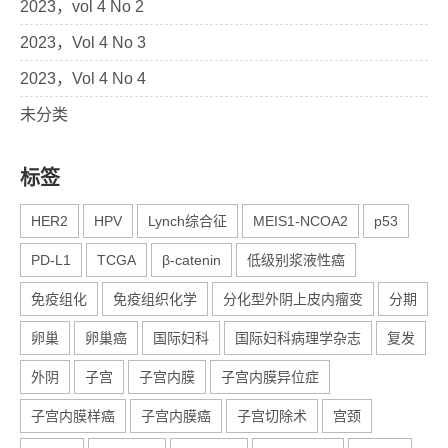
2023，vol 4 No 2
2023，Vol 4 No 3
2023，Vol 4 No 4
未分类
标签
HER2
HPV
Lynch综合征
MEIS1-NCOA2
p53
PD-L1
TCGA
β-catenin
低级别浆液性癌
免疫组化
免疫组织化学
分化型外阴上皮内瘤变
分期
卵巢
卵巢癌
国际妇科
国际妇科病理学杂志
复发
外阴
子宫
子宫内膜
子宫内膜异位症
子宫内膜样癌
子宫内膜癌
子宫切除术
宫颈